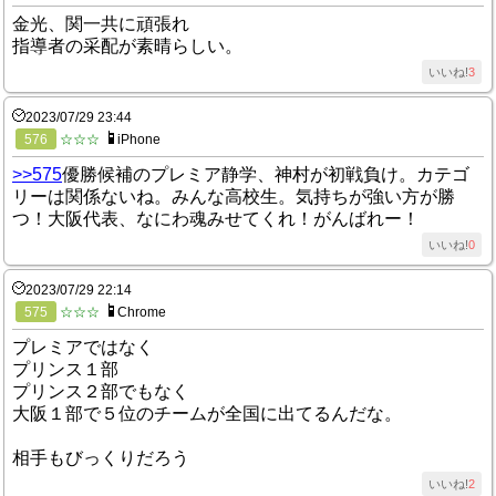
金光、関一共に頑張れ
指導者の采配が素晴らしい。
いいね!
3
2023/07/29 23:44
576
☆☆☆
iPhone
>>575
優勝候補のプレミア静学、神村が初戦負け。カテゴ
リーは関係ないね。みんな高校生。気持ちが強い方が勝
つ！大阪代表、なにわ魂みせてくれ！がんばれー！
いいね!
0
2023/07/29 22:14
575
☆☆☆
Chrome
プレミアではなく
プリンス１部
プリンス２部でもなく
大阪１部で５位のチームが全国に出てるんだな。
相手もびっくりだろう
いいね!
2