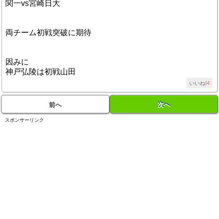
関一vs宮崎日大
両チーム初戦突破に期待
因みに
神戸弘陵は初戦山田
いいね!
4
前へ
次へ
スポンサーリンク