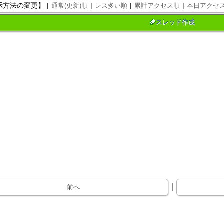
示方法の変更】 |
|
|
|
通常(更新)順
レス多い順
累計アクセス順
本日アクセ
スレッド作成
｜
前へ