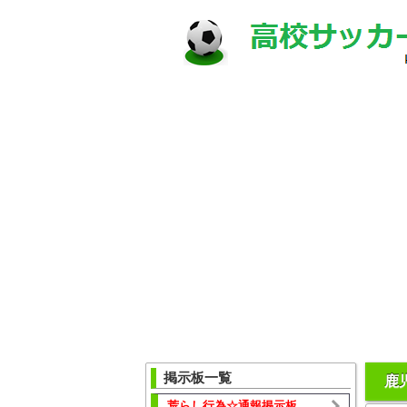
掲示板一覧
鹿
荒らし行為☆通報掲示板