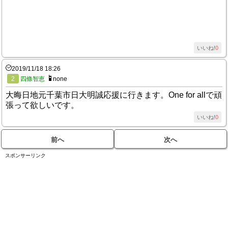
いいね!
0
2019/11/18 18:26
2
四條智恵
none
大晦日地元千葉市日大明誠応援に行きます。One for allで頑
張って欲しいです。
いいね!
0
前へ
次へ
スポンサーリンク